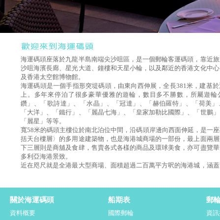
海運碼頭座落於九龍半島南端尖沙咀區，是一個郵輪客運碼頭，靠近旅
沙咀海濱長廊、星光大道、鐘樓和天星小輪，以及鄰近的香港文化中心
及香港太空館博物館。
海運碼頭是一個手指形突堤碼頭，由東向西伸展，全長381米，建基
上。多年來停泊了很多豪華優雅的遊輪，數目多不勝數，所屬遊輪
鑽」、「歌詩達」、「水晶」、「冠達」、「赫伯羅特」、「荷美」
「大洋」、「鐵行」、「麗晶七海」、「皇家加勒比國際」、「世鵬」
「麗星」等等。
寬58米的碼頭主樓位於南北泊位中間，沿碼頭岸邊向西面伸延，是一
括天台樓層〉的多用途建築物，也是海港城商場的一部份，最上面兩層
下三層則是商舖及食肆，售賣各式各樣的商品及環球美食，亦可盡覽華
多利亞海港景致。
近在咫尺就是全港最大型商場、面積超過二百萬平方呎的海港城，涵蓋
廣東道的國際超級品牌旗艦店，更是一個主要旅遊購物熱點。
關於海運碼頭
船期表
郵
資料概要
國際郵輪
資訊