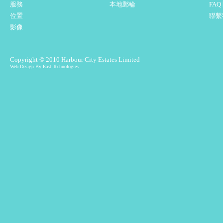
服務
本地郵輪
FA
位置
聯繫
影像
Copyright © 2010 Harbour City Estates Limited
Web Design By East Technologies