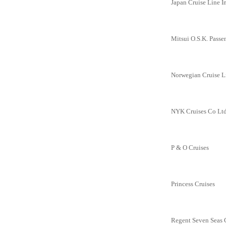
Japan Cruise Line I
Mitsui O.S.K. Passe
Norwegian Cruise L
NYK Cruises Co Lt
P & O Cruises
Princess Cruises
Regent Seven Seas 