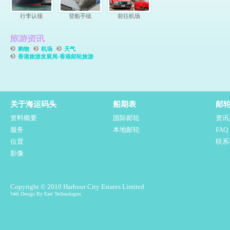
行李认领
登船手续
前往机场
购物
机场
天气
香港旅游发展局-香港邮轮旅游
关于海运码头
船期表
邮
资料概要
国际邮轮
资讯
服务
本地邮轮
FA
位置
联系
影像
Copyright © 2010 Harbour City Estates Limited
Web Design By East Technologies