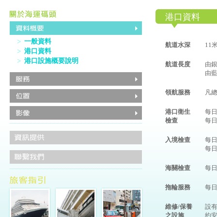
港口資料
一般資料
航道水深
11
港口資料
港口設施概要說明
航道長度
由銀
由藍
領航服務
凡
港口衛生
每日
檢查
每日
入境檢查
每日
每日
海關檢查
每日
拖輪服務
每日
維修/保養
設有
之設施
約安