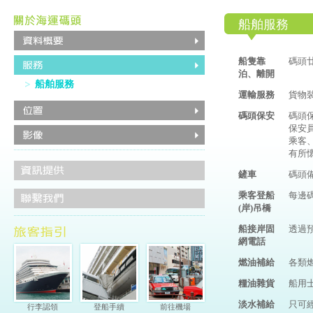
船舶服務
船隻靠
碼頭
泊、離開
船舶服務
運輸服務
貨物
碼頭保安
碼頭
保安
乘客
有所
鏟車
碼頭
乘客登船
每邊
(岸)吊橋
船接岸固
透過
網電話
燃油補給
各類
糧油雜貨
船用
淡水補給
只可
行李認領
登船手續
前往機場